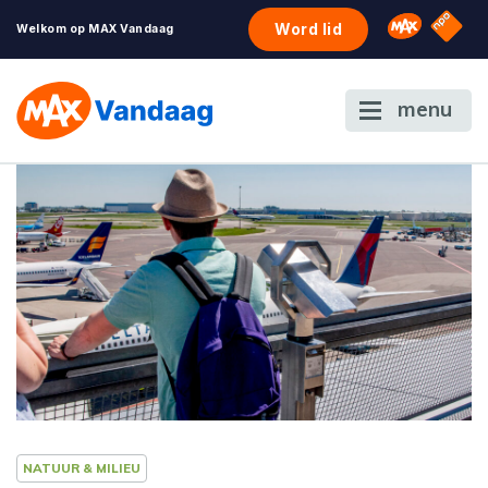
NPO S
Omroep 
Word lid
Welkom op MAX Vandaag
menu
NATUUR & MILIEU