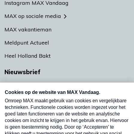
Instagram MAX Vandaag
MAX op sociale media
MAX vakantieman
Meldpunt Actueel
Heel Holland Bakt
Nieuwsbrief
Neem hier een gratis abonnement op onze
nieuwsbrief. Elke vrijdag- en dinsdagochtend in
uw mailbox.
Verzend