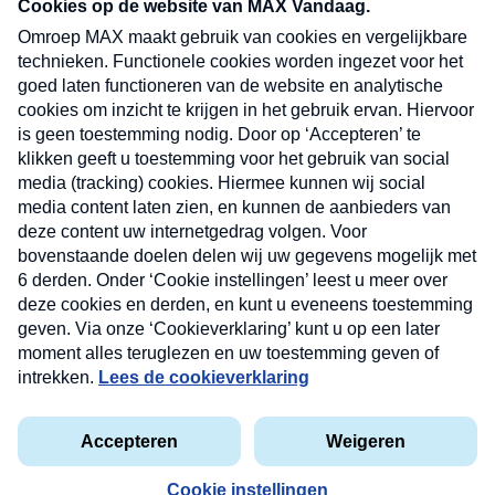
nieuwsbrief. Elke vrijdag- en dinsdagochtend in
uw mailbox.
Verzend
Nieuwsbrief
Neem hier een gratis abonnement op onze
nieuwsbrief. Elke vrijdag- en dinsdagochtend in uw
mailbox.
Contact
Algemene voorwaarden
Privacyverklaring
Cookieverklaring
Kwetsbaarheid melden
privacyverklaring
Copyright © 2026 MAX Vandaag -
Omroep MAX