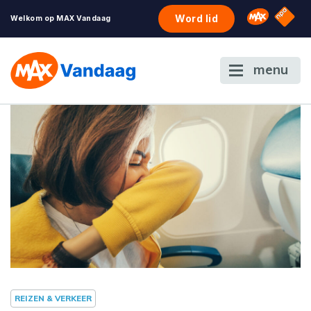
NPO S
Omroep 
Word lid
Welkom op MAX Vandaag
menu
REIZEN & VERKEER