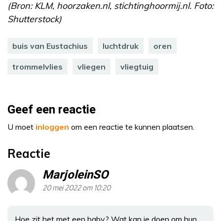
(Bron: KLM, hoorzaken.nl, stichtinghoormij.nl. Foto:
Shutterstock)
buis van Eustachius
luchtdruk
oren
trommelvlies
vliegen
vliegtuig
Geef een reactie
U moet
inloggen
om een reactie te kunnen plaatsen.
Reactie
MarjoleinSO
20 mei 2022 om 10:20
Hoe zit het met een baby? Wat kan je doen om hun