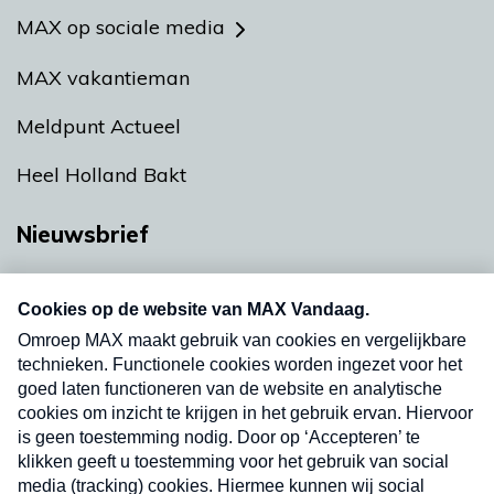
MAX op sociale media
MAX vakantieman
Meldpunt Actueel
Heel Holland Bakt
Nieuwsbrief
Neem hier een gratis abonnement op onze
nieuwsbrief. Elke vrijdag- en dinsdagochtend in
uw mailbox.
Verzend