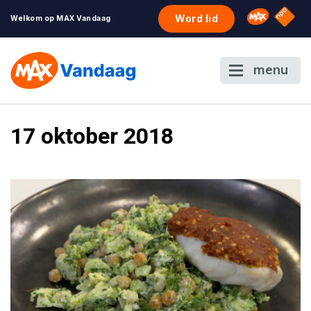
NPO S
Omroep 
Word lid
Welkom op MAX Vandaag
menu
17 oktober 2018