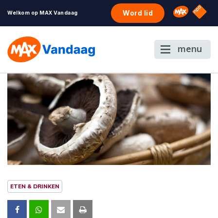
NPO S
Omroep 
Word lid
Welkom op MAX Vandaag
menu
ETEN & DRINKEN