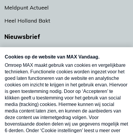
Meldpunt Actueel
Heel Holland Bakt
Nieuwsbrief
Neem hier een gratis abonnement op onze
nieuwsbrief. Elke vrijdag- en dinsdagochtend in
uw mailbox.
Verzend