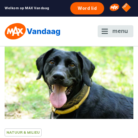
NPO S
Omroep 
Word lid
Welkom op MAX Vandaag
menu
NATUUR & MILIEU