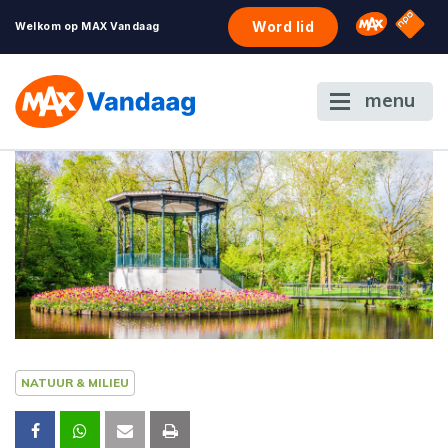
NPO S
Omroep 
Word lid
Welkom op MAX Vandaag
menu
NATUUR & MILIEU