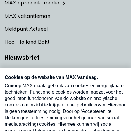
MAX op sociale media
MAX vakantieman
Meldpunt Actueel
Heel Holland Bakt
Nieuwsbrief
Neem hier een gratis abonnement op onze
nieuwsbrief. Elke vrijdag- en dinsdagochtend in
uw mailbox.
Verzend