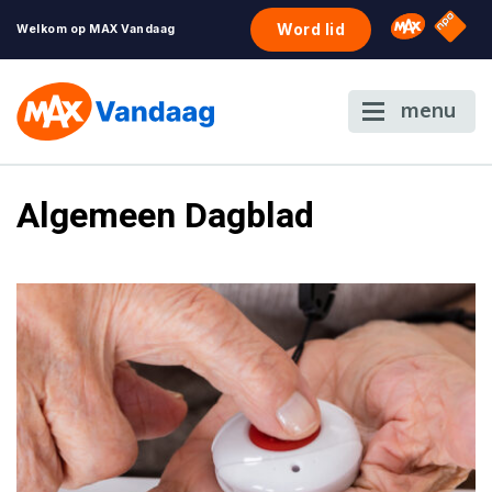
NPO S
Omroep 
Word lid
Welkom op MAX Vandaag
menu
Algemeen Dagblad