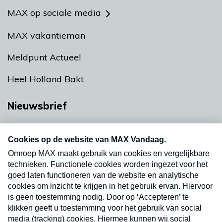
MAX op sociale media
MAX vakantieman
Meldpunt Actueel
Heel Holland Bakt
Nieuwsbrief
Neem hier een gratis abonnement op onze
nieuwsbrief. Elke vrijdag- en dinsdagochtend in
uw mailbox.
Verzend