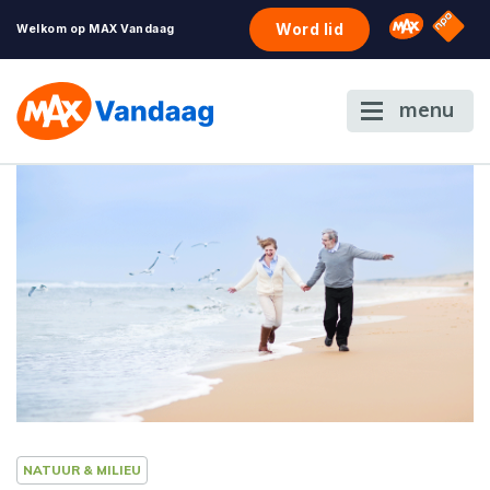
NPO S
Omroep 
Word lid
Welkom op MAX Vandaag
menu
NATUUR & MILIEU