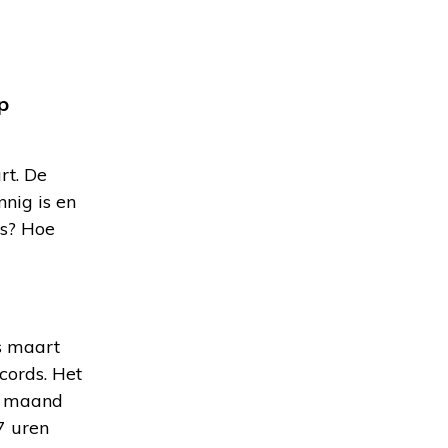
p
rt. De
nig is en
ds? Hoe
s maart
cords. Het
e maand
7 uren