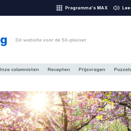
Programma's MAX
Lee
Dé website voor de 50-plusser
Onze columnisten
Recepten
Prijsvragen
Puzzel
ERK & RECHT
GEZONDHEID & SPORT
HUIS, TUIN & HOBBY
MEDIA & 