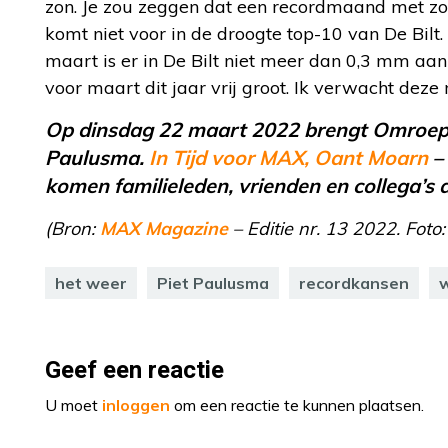
zon. Je zou zeggen dat een recordmaand met zon
komt niet voor in de droogte top-10 van De Bilt
maart is er in De Bilt niet meer dan 0,3 mm aa
voor maart dit jaar vrij groot. Ik verwacht de
Op dinsdag 22 maart 2022 brengt Omroep
Paulusma.
In Tijd voor MAX, Oant Moarn
– 
komen familieleden, vrienden en collega’s
(Bron:
MAX Magazine
– Editie nr. 13 2022. Foto:
het weer
Piet Paulusma
recordkansen
w
Geef een reactie
U moet
inloggen
om een reactie te kunnen plaatsen.