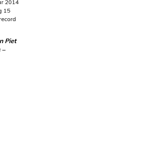
ar 2014
g 15
record
n Piet
 –