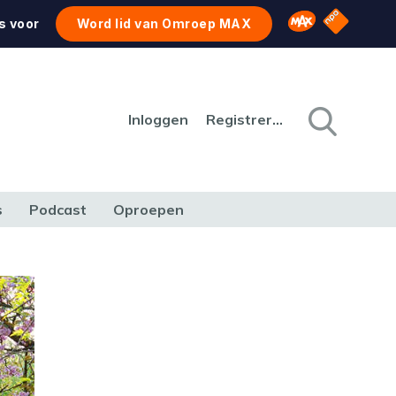
NPO Star
Omroep MAX
s voor
Word lid van Omroep MAX
Inloggen
Registreren
s
Podcast
Oproepen
CULTUUR
NATUUR & MILIEU
REIZEN & VERKEER