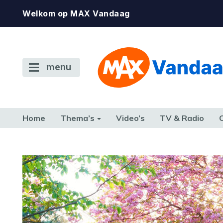
Welkom op MAX Vandaag
menu
Home
Thema’s
Video’s
TV & Radio
CONSUMENT
ETEN & DRINKEN
FAMILIE & RELATIE
GELD, W
TERUG NAAR TOEN