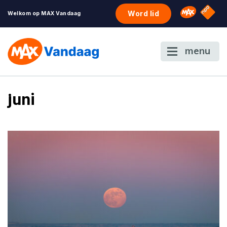
NPO S
Omroep 
Word lid
Welkom op MAX Vandaag
menu
juni