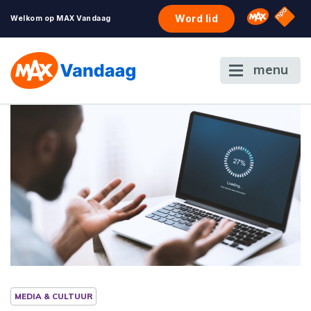
NPO S
Omroep 
Word lid
Welkom op MAX Vandaag
menu
MEDIA & CULTUUR