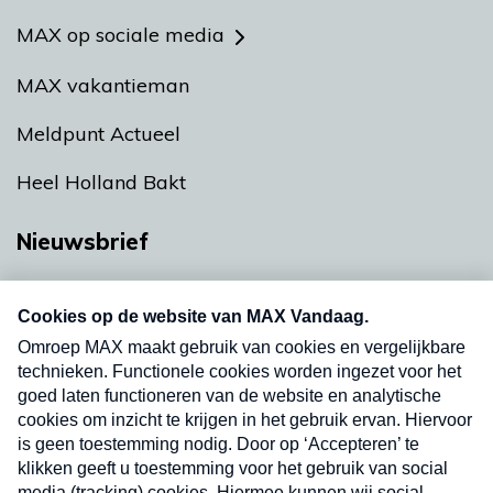
MAX op sociale media
MAX vakantieman
Meldpunt Actueel
Heel Holland Bakt
Nieuwsbrief
Neem hier een gratis abonnement op onze
nieuwsbrief. Elke vrijdag- en dinsdagochtend in
uw mailbox.
Verzend