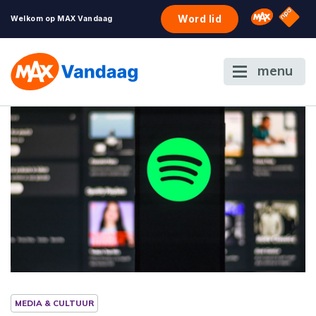
NPO S
Omroep 
Word lid
Welkom op MAX Vandaag
menu
MEDIA & CULTUUR