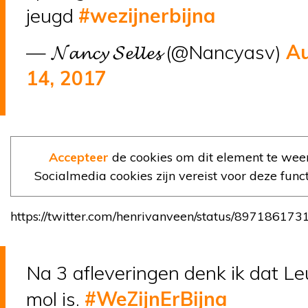
jeugd
#wezijnerbijna
— 𝓝𝓪𝓷𝓬𝔂 𝓢𝓮𝓵𝓵𝓮𝓼 (@Nancyasv)
A
14, 2017
Accepteer
de cookies om dit element te wee
Socialmedia cookies zijn vereist voor deze functi
https://twitter.com/henrivanveen/status/8971861
Na 3 afleveringen denk ik dat Le
mol is.
#WeZijnErBijna