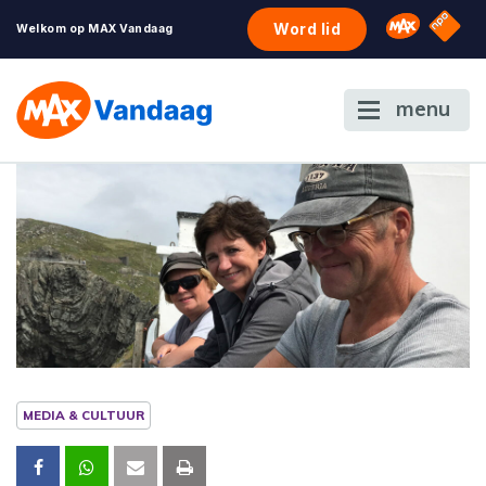
NPO S
Omroep 
Word lid
Welkom op MAX Vandaag
menu
MEDIA & CULTUUR