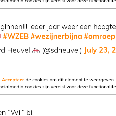
ocialmedia cookies zijn vereist voor deze functionalitei
innen!!! Ieder jaar weer een hoogt
#WZEB
#wezijnerbijna
#omroe
vd Heuvel
(@sdheuvel)
July 23, 
Accepteer
de cookies om dit element te weergeven.
ocialmedia cookies zijn vereist voor deze functionalitei
een “Wil” bij