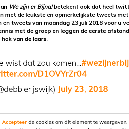
van
We zijn er Bijna!
betekent ook dat heel twit
n met de leukste en opmerkelijkste tweets met 
en tweets van maandag 23 juli 2018 voor u 
kennis met de groep en leggen de eerste afstan
e hak van de laars.
je wist dat zou komen…
#wezijnerbi
witter.com/D1OVYrZr04
debbierijswijk)
July 23, 2018
Accepteer
de cookies om dit element te weergeven.