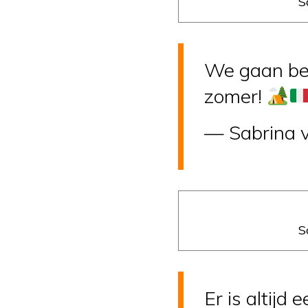
S
We gaan beg
zomer!
— Sabrina 
S
Er is altijd 