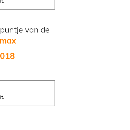
t.
epuntje van de
pmax
2018
t.