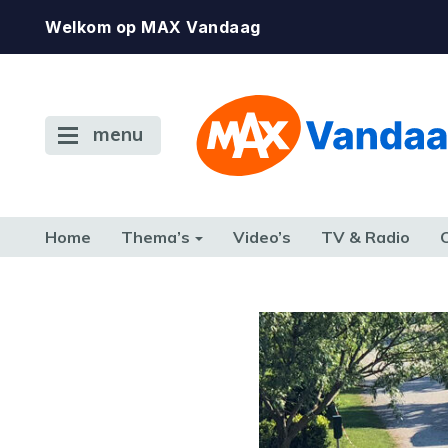
Welkom op MAX Vandaag
menu
Home
Thema’s
Video’s
TV & Radio
CONSUMENT
ETEN & DRINKEN
FAMILIE & RELATIE
GELD, W
TERUG NAAR TOEN