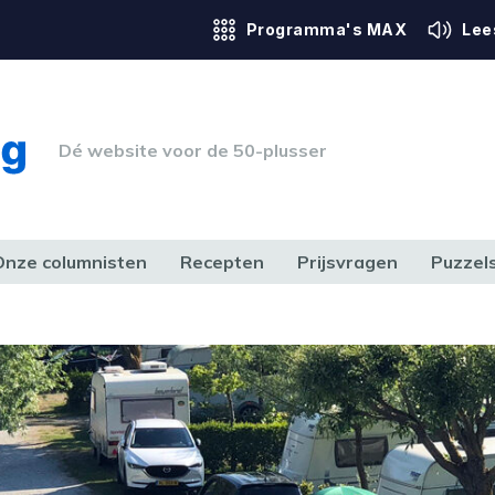
Programma's MAX
Lee
Dé website voor de 50-plusser
Onze columnisten
Recepten
Prijsvragen
Puzzel
ERK & RECHT
GEZONDHEID & SPORT
HUIS, TUIN & HOBBY
MEDIA & 