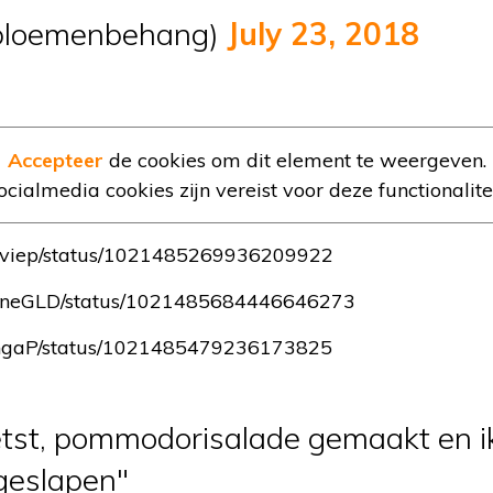
bloemenbehang)
July 23, 2018
Accepteer
de cookies om dit element te weergeven.
ocialmedia cookies zijn vereist voor deze functionalitei
Robviep/status/1021485269936209922
CorineGLD/status/1021485684446646273
OsingaP/status/1021485479236173825
ietst, pommodorisalade gemaakt en ik
 geslapen"