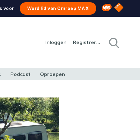
NPO Star
Omroep MAX
s voor
Word lid van Omroep MAX
Inloggen
Registreren
s
Podcast
Oproepen
CULTUUR
NATUUR & MILIEU
REIZEN & VERKEER