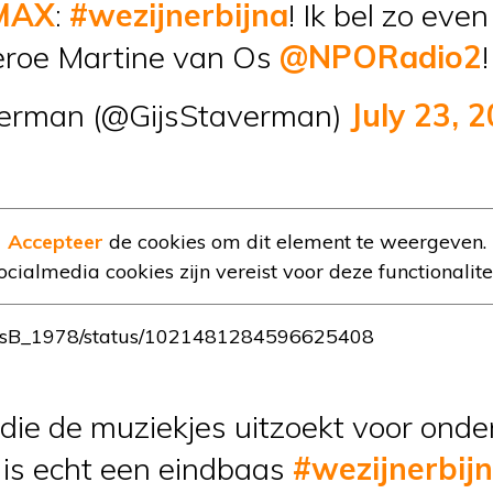
MAX
:
#wezijnerbijna
! Ik bel zo eve
roe Martine van Os
@NPORadio2
!
verman (@GijsStaverman)
July 23, 
Accepteer
de cookies om dit element te weergeven.
ocialmedia cookies zijn vereist voor deze functionalitei
ChrisB_1978/status/1021481284596625408
die de muziekjes uitzoekt voor onde
is echt een eindbaas
#wezijnerbij