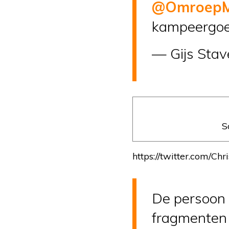
@Omroep
kampeergoe
— Gijs Sta
S
https://twitter.com/
De persoon 
fragmenten 