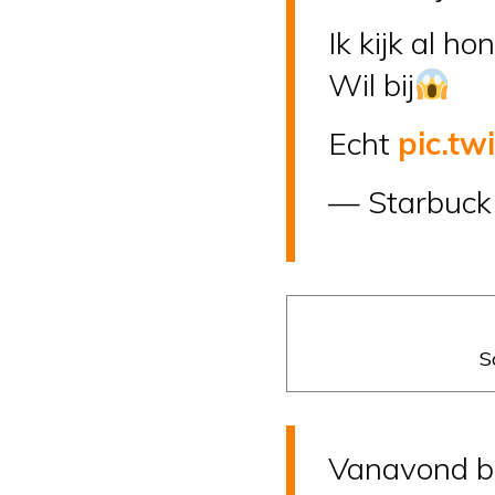
Ik kijk al h
Wil bij
Echt
pic.tw
— Starbuck
S
Vanavond be