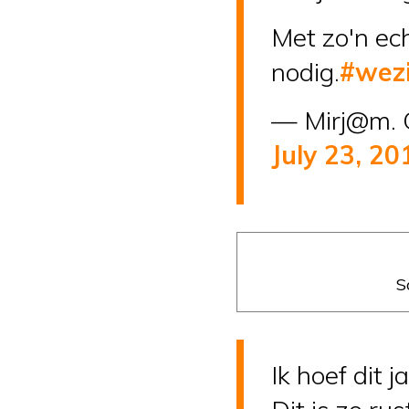
Met zo'n ec
nodig.
#wezi
— Mirj@m. 
July 23, 20
S
Ik hoef dit 