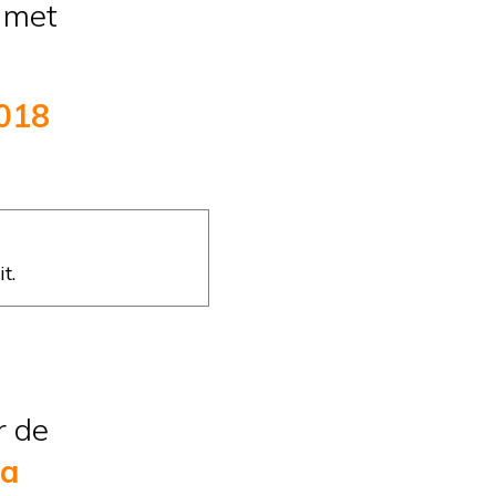
n met
2018
t.
r de
na