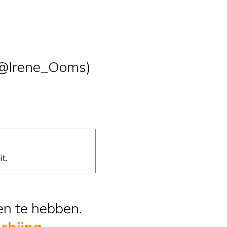
@Irene_Ooms)
t.
ien te hebben.