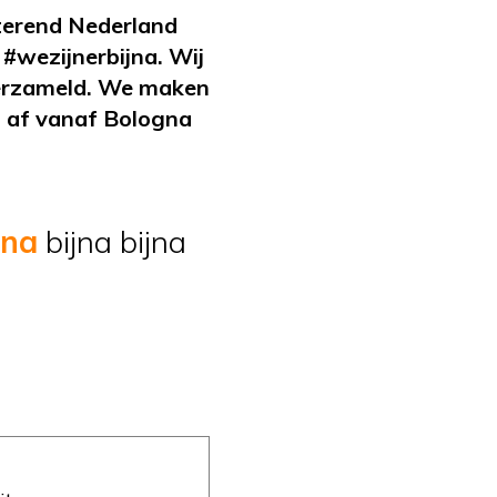
terend Nederland
#wezijnerbijna. Wij
verzameld. We maken
d af vanaf Bologna
jna
bijna bijna