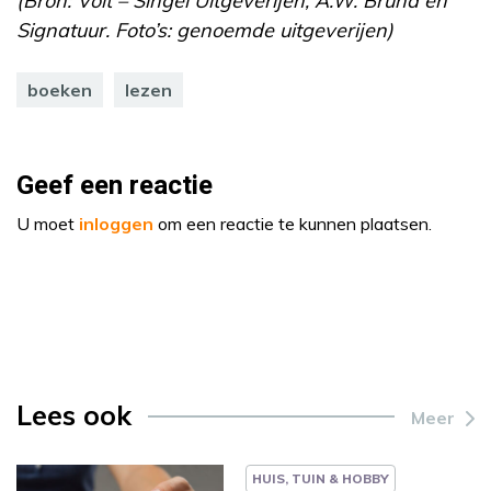
(Bron: Volt – Singel Uitgeverijen, A.W. Bruna en
Signatuur. Foto’s: genoemde uitgeverijen)
boeken
lezen
Geef een reactie
U moet
inloggen
om een reactie te kunnen plaatsen.
Lees ook
Meer
HUIS, TUIN & HOBBY