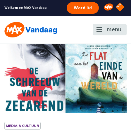
NPO S
Omroep 
Word lid
Welkom op MAX Vandaag
menu
MEDIA & CULTUUR