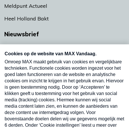
Meldpunt Actueel
Heel Holland Bakt
Nieuwsbrief
Neem hier een gratis abonnement op onze
nieuwsbrief. Elke vrijdag- en dinsdagochtend in
uw mailbox.
Verzend