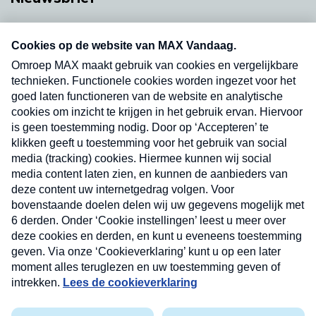
Neem hier een gratis abonnement op onze
nieuwsbrief. Elke vrijdag- en dinsdagochtend in
uw mailbox.
Verzend
Nieuwsbrief
Neem hier een gratis abonnement op onze
nieuwsbrief. Elke vrijdag- en dinsdagochtend in uw
mailbox.
Contact
Algemene voorwaarden
Privacyverklaring
Cookieverklaring