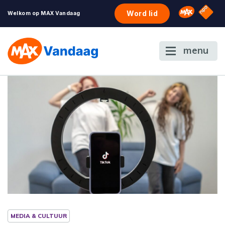
NPO S
Omroep 
Word lid
Welkom op MAX Vandaag
menu
MEDIA & CULTUUR