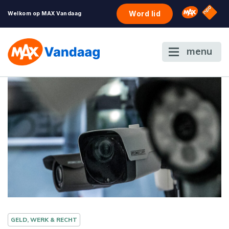
NPO S
Omroep 
Word lid
Welkom op MAX Vandaag
menu
GELD, WERK & RECHT