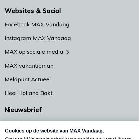
Websites & Social
Facebook MAX Vandaag
Instagram MAX Vandaag
MAX op sociale media
MAX vakantieman
Meldpunt Actueel
Heel Holland Bakt
Nieuwsbrief
Neem hier een gratis abonnement op onze
nieuwsbrief. Elke vrijdag- en dinsdagochtend in
uw mailbox.