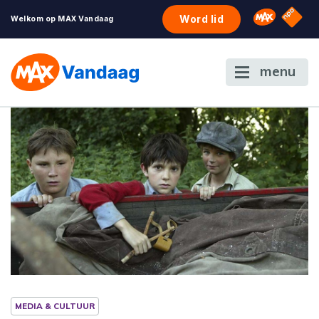
NPO S
Omroep 
Word lid
Welkom op MAX Vandaag
menu
MEDIA & CULTUUR