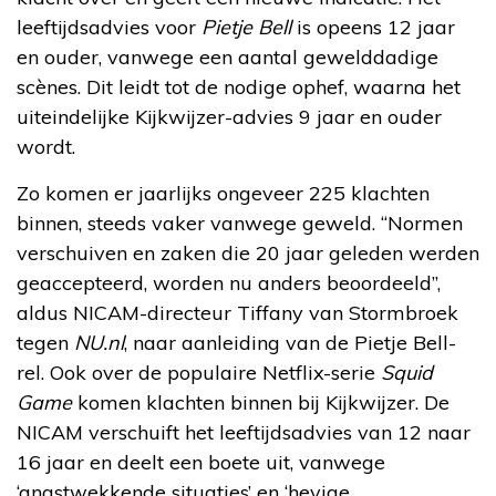
leeftijdsadvies voor
Pietje Bell
is opeens 12 jaar
en ouder, vanwege een aantal gewelddadige
scènes. Dit leidt tot de nodige ophef, waarna het
uiteindelijke Kijkwijzer-advies 9 jaar en ouder
wordt.
Zo komen er jaarlijks ongeveer 225 klachten
binnen, steeds vaker vanwege geweld. “Normen
verschuiven en zaken die 20 jaar geleden werden
geaccepteerd, worden nu anders beoordeeld”,
aldus NICAM-directeur Tiffany van Stormbroek
tegen
NU.nl
, naar aanleiding van de Pietje Bell-
rel. Ook over de populaire Netflix-serie
Squid
Game
komen klachten binnen bij Kijkwijzer. De
NICAM verschuift het leeftijdsadvies van 12 naar
16 jaar en deelt een boete uit, vanwege
‘angstwekkende situaties’ en ‘hevige