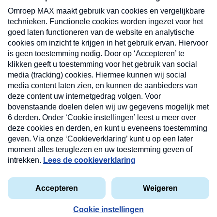
uw mailbox.
Verzend
Nieuwsbrief
Neem hier een gratis abonnement op onze
nieuwsbrief. Elke vrijdag- en dinsdagochtend in uw
mailbox.
Contact
Algemene voorwaarden
Privacyverklaring
Cookieverklaring
Kwetsbaarheid melden
privacyverklaring
Copyright © 2026 MAX Vandaag -
Omroep MAX