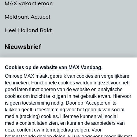
MAX vakantieman
Meldpunt Actueel
Heel Holland Bakt
Nieuwsbrief
Neem hier een gratis abonnement op onze
nieuwsbrief. Elke vrijdag- en dinsdagochtend in
uw mailbox.
Verzend