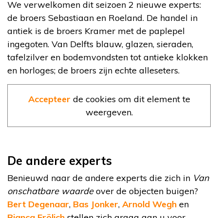
We verwelkomen dit seizoen 2 nieuwe experts:
de broers Sebastiaan en Roeland. De handel in
antiek is de broers Kramer met de paplepel
ingegoten. Van Delfts blauw, glazen, sieraden,
tafelzilver en bodemvondsten tot antieke klokken
en horloges; de broers zijn echte alleseters.
Accepteer
de cookies om dit element te
weergeven.
De andere experts
Benieuwd naar de andere experts die zich in
Van
onschatbare waarde
over de objecten buigen?
Bert Degenaar
,
Bas Jonker
,
Arnold Wegh
en
Bianca Frölich
stellen zich graag aan u voor.