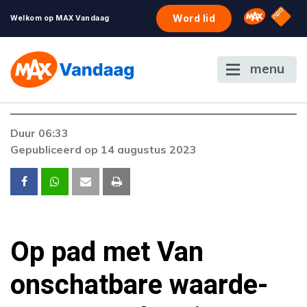
NPO S
Omroep 
Word lid
Welkom op MAX Vandaag
menu
Duur 06:33
Gepubliceerd op 14 augustus 2023
Op pad met Van
onschatbare waarde-