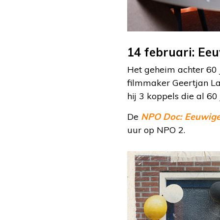
14 februari: Ee
Het geheim achter 60 j
filmmaker Geertjan La
hij 3 koppels die al 6
De
NPO Doc: Eeuwige
uur op NPO 2.