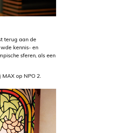
t terug aan de
uwde kennis- en
mpische sferen, als een
ij MAX op NPO 2.