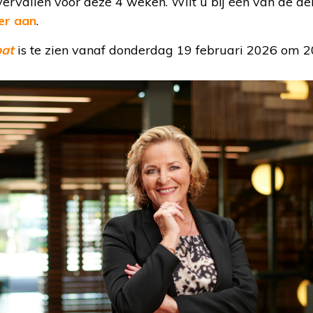
vervallen voor deze 4 weken. Wilt u bij één van de de
er aan
.
bat
is te zien vanaf donderdag 19 februari 2026 om 2