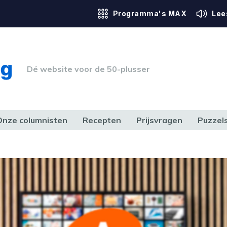
Programma's MAX
Lee
Dé website voor de 50-plusser
Onze columnisten
Recepten
Prijsvragen
Puzzel
ERK & RECHT
GEZONDHEID & SPORT
HUIS, TUIN & HOBBY
MEDIA & 