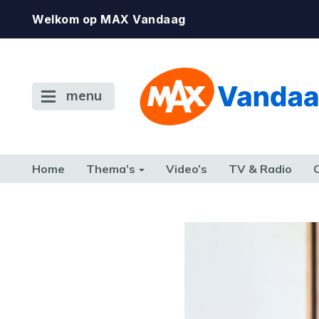
Welkom op MAX Vandaag
menu
Home
Thema’s
Video’s
TV & Radio
CONSUMENT
ETEN & DRINKEN
FAMILIE & RELATIE
GELD, W
TERUG NAAR TOEN