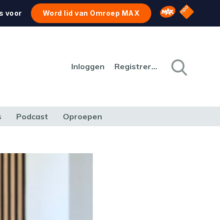
NPO Star
Omroep MAX
s voor
Word lid van Omroep MAX
Inloggen
Registreren
s
Podcast
Oproepen
CULTUUR
NATUUR & MILIEU
REIZEN & VERKEER