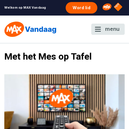
NPO S
Omroep 
Word lid
Welkom op MAX Vandaag
menu
Met het Mes op Tafel