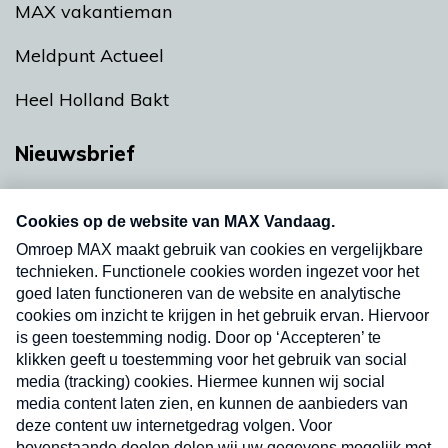
MAX vakantieman
Meldpunt Actueel
Heel Holland Bakt
Nieuwsbrief
Neem hier een gratis abonnement op onze
nieuwsbrief. Elke vrijdag- en dinsdagochtend in
uw mailbox.
Verzend