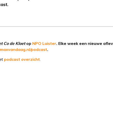
cast.
et Co de Kloet
op
NPO Luister
. Elke week een nieuwe aflev
maxvandaag.nl/podcast
.
het
podcast overzicht
.