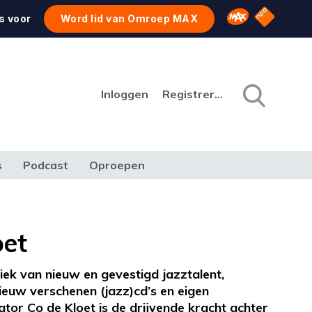
NPO Star
Omroep MAX
s voor
Word lid van Omroep MAX
Inloggen
Registreren
s
Podcast
Oproepen
CULTUUR
NATUUR & MILIEU
REIZEN & VERKEER
oet
iek van nieuw en gevestigd jazztalent,
ieuw verschenen (jazz)cd’s en eigen
ator Co de Kloet is de drijvende kracht achter