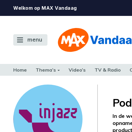
Welkom op MAX Vandaag
menu
Home
Thema’s
Video’s
TV & Radio
CONSUMENT
ETEN & DRINKEN
FAMILIE & RELATIE
GELD, W
TERUG NAAR TOEN
Pod
In de w
opnames
product