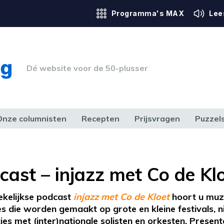
Programma's MAX
Lee
Dé website voor de 50-plusser
Onze columnisten
Recepten
Prijsvragen
Puzzel
ERK & RECHT
GEZONDHEID & SPORT
HUIS, TUIN & HOBBY
MEDIA & 
cast – injazz met Co de Kl
ekelijkse podcast
injazz met Co de Kloet
hoort u muz
 die worden gemaakt op grote en kleine festivals, n
ies met (inter)nationale solisten en orkesten. Present