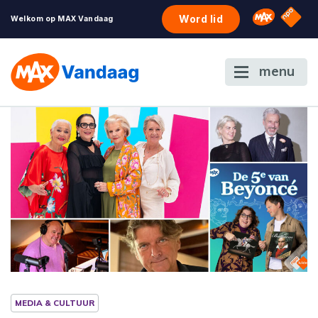
NPO S
Omroep 
Word lid
Welkom op MAX Vandaag
menu
MEDIA & CULTUUR