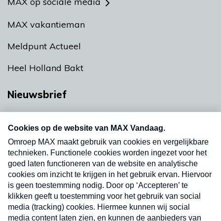
MAX op sociale media
MAX vakantieman
Meldpunt Actueel
Heel Holland Bakt
Nieuwsbrief
Neem hier een gratis abonnement op onze
nieuwsbrief. Elke vrijdag- en dinsdagochtend in
uw mailbox.
Verzend