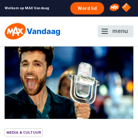
NPO S
Omroep 
Word lid
Welkom op MAX Vandaag
menu
MEDIA & CULTUUR