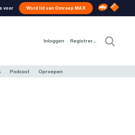
NPO Star
Omroep MAX
s voor
Word lid van Omroep MAX
Inloggen
Registreren
s
Podcast
Oproepen
CULTUUR
NATUUR & MILIEU
REIZEN & VERKEER