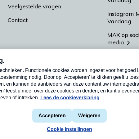
Vandaag
Veelgestelde vragen
Instagram 
Contact
Vandaag
MAX op soc
media
MAX vakan
Meldpunt A
Heel Hollan
aarden
Privacyverklaring
Cookieverklaring