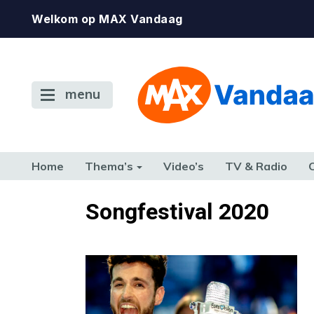
Welkom op MAX Vandaag
menu
Home
Thema’s
Video’s
TV & Radio
CONSUMENT
ETEN & DRINKEN
FAMILIE & RELATIE
GELD, W
Songfestival 2020
TERUG NAAR TOEN