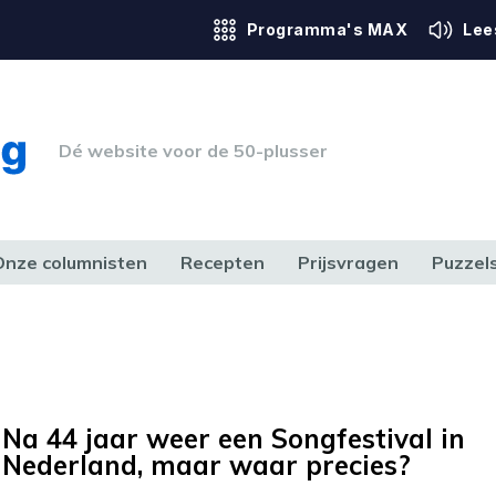
Programma's MAX
Lee
Dé website voor de 50-plusser
Onze columnisten
Recepten
Prijsvragen
Puzzel
ERK & RECHT
GEZONDHEID & SPORT
HUIS, TUIN & HOBBY
MEDIA & 
Na 44 jaar weer een Songfestival in
Nederland, maar waar precies?