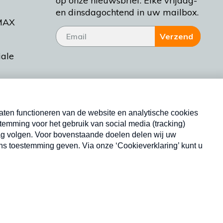
op onze nieuwsbrief. Elke vrijdag-
en dinsdagochtend in uw mailbox.
MAX
Verzend
iale
tieman
ctueel
Nieuwsbrief
d Bakt
Neem hier een gratis abonnement op onze
nieuwsbrief. Elke vrijdag- en dinsdagochtend in uw
mailbox.
Copyright © 2026 MAX Vandaag -
Omroep MAX
privacyverklaring