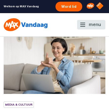
NPO S
Omroep 
Word lid
Welkom op MAX Vandaag
menu
MEDIA & CULTUUR