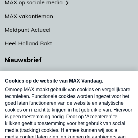
MAX op sociale media
MAX vakantieman
Meldpunt Actueel
Heel Holland Bakt
Nieuwsbrief
Neem hier een gratis abonnement op onze
nieuwsbrief. Elke vrijdag- en dinsdagochtend in
uw mailbox.
Verzend