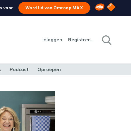
NPO Star
Omroep MAX
s voor
Word lid van Omroep MAX
Inloggen
Registreren
s
Podcast
Oproepen
CULTUUR
NATUUR & MILIEU
REIZEN & VERKEER