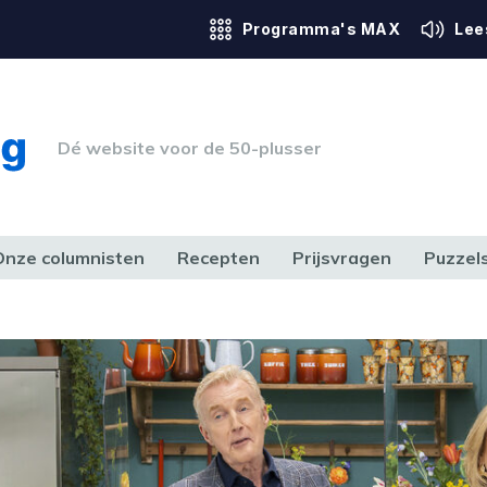
Programma's MAX
Lee
Dé website voor de 50-plusser
Onze columnisten
Recepten
Prijsvragen
Puzzel
ERK & RECHT
GEZONDHEID & SPORT
HUIS, TUIN & HOBBY
MEDIA & 