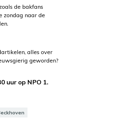
 zoals de bakfans
de zondag naar de
len.
rtikelen, alles over
Nieuwsgierig geworden?
30 uur op NPO 1.
Beckhoven