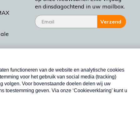
en dinsdagochtend in uw mailbox.
MAX
Verzend
iale
tieman
ctueel
Nieuwsbrief
d Bakt
Neem hier een gratis abonnement op onze
nieuwsbrief. Elke vrijdag- en dinsdagochtend in uw
mailbox.
Copyright © 2026 MAX Vandaag -
Omroep MAX
privacyverklaring