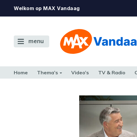
Welkom op MAX Vandaag
menu
Home
Thema’s
Video’s
TV & Radio
CONSUMENT
ETEN & DRINKEN
FAMILIE & RELATIE
GELD, W
TERUG NAAR TOEN