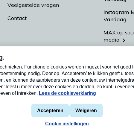
Veelgestelde vragen
Instagram 
Contact
Vandaag
MAX op soc
media
MAX vakan
Meldpunt A
Heel Hollan
aarden
Privacyverklaring
Cookieverklaring