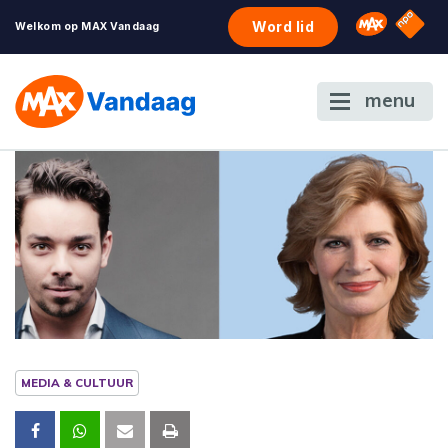
NPO S
Omroep 
Word lid
Welkom op MAX Vandaag
menu
MEDIA & CULTUUR