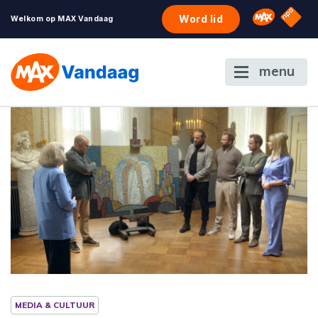
NPO S
Omroep 
Word lid
Welkom op MAX Vandaag
menu
MEDIA & CULTUUR