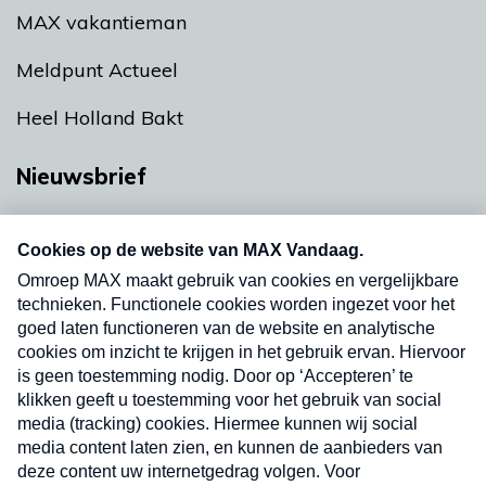
MAX vakantieman
Meldpunt Actueel
Heel Holland Bakt
Nieuwsbrief
Neem hier een gratis abonnement op onze
nieuwsbrief. Elke vrijdag- en dinsdagochtend in
uw mailbox.
Verzend