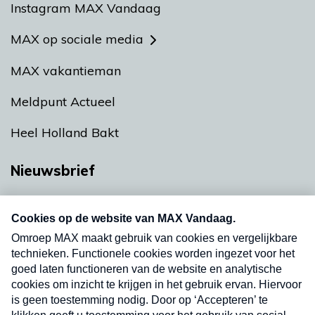
Instagram MAX Vandaag
MAX op sociale media
MAX vakantieman
Meldpunt Actueel
Heel Holland Bakt
Nieuwsbrief
Neem hier een gratis abonnement op onze
nieuwsbrief. Elke vrijdag- en dinsdagochtend in
uw mailbox.
Verzend