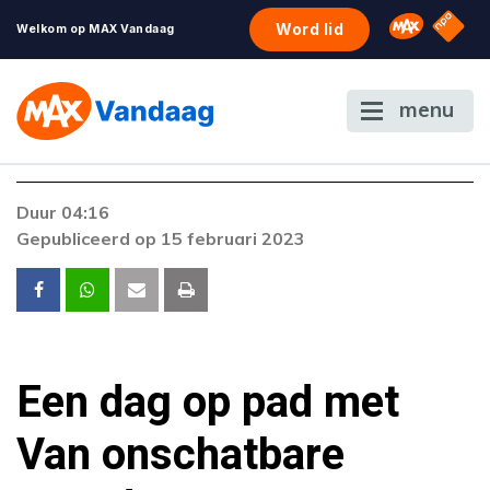
NPO S
Omroep 
Word lid
Welkom op MAX Vandaag
menu
Duur 04:16
Gepubliceerd op 15 februari 2023
Een dag op pad met
Van onschatbare