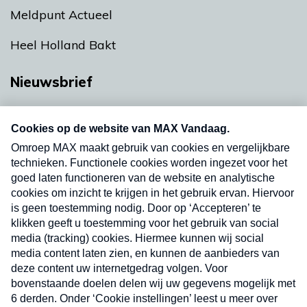
Meldpunt Actueel
Heel Holland Bakt
Nieuwsbrief
Neem hier een gratis abonnement op onze
nieuwsbrief. Elke vrijdag- en dinsdagochtend in
uw mailbox.
Verzend