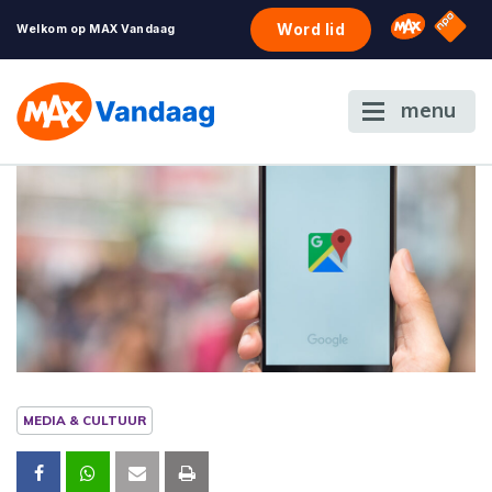
NPO S
Omroep 
Word lid
Welkom op MAX Vandaag
menu
MEDIA & CULTUUR