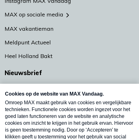
Instagram MAX Vandaag
MAX op sociale media
MAX vakantieman
Meldpunt Actueel
Heel Holland Bakt
Nieuwsbrief
Neem hier een gratis abonnement op onze
nieuwsbrief. Elke vrijdag- en dinsdagochtend in
uw mailbox.
Verzend