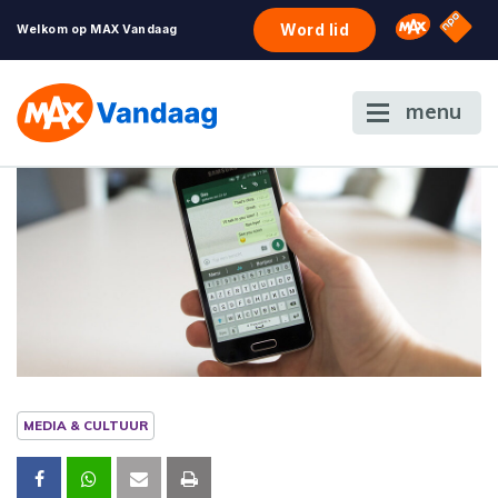
NPO S
Omroep 
Word lid
Welkom op MAX Vandaag
menu
MEDIA & CULTUUR