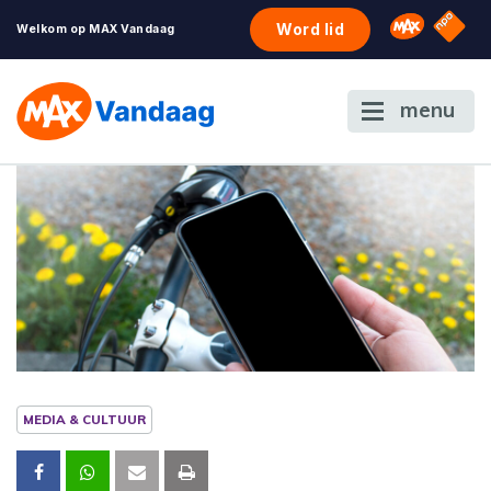
NPO S
Omroep 
Word lid
Welkom op MAX Vandaag
menu
MEDIA & CULTUUR