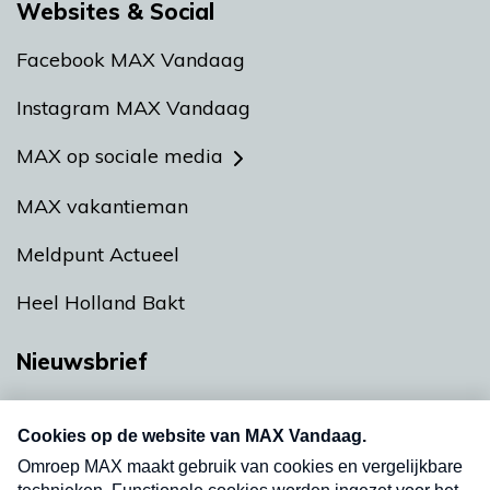
Websites & Social
Facebook MAX Vandaag
Instagram MAX Vandaag
MAX op sociale media
MAX vakantieman
Meldpunt Actueel
Heel Holland Bakt
Nieuwsbrief
Neem hier een gratis abonnement op onze
nieuwsbrief. Elke vrijdag- en dinsdagochtend in
uw mailbox.