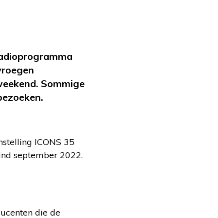
-radioprogramma
 vroegen
t weekend. Sommige
e bezoeken.
nstelling ICONS 35
 eind september 2022.
ducenten die de