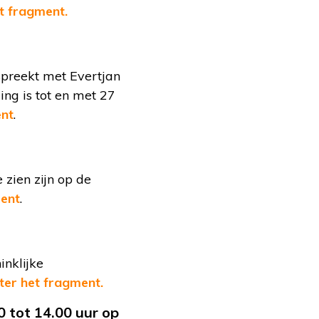
et fragment.
spreekt met Evertjan
ng is tot en met 27
ent
.
 zien zijn op de
ment
.
inklijke
ster het fragment.
0 tot 14.00 uur op