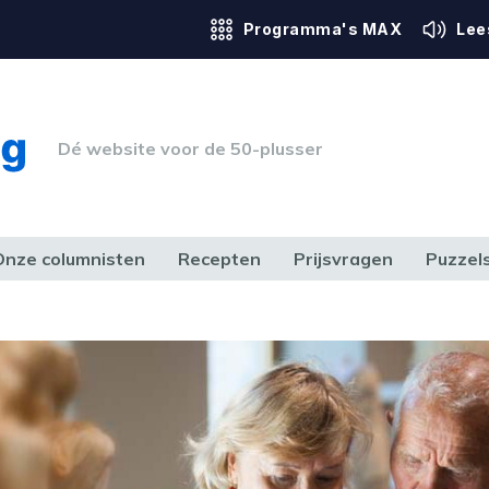
Programma's MAX
Lee
Dé website voor de 50-plusser
Onze columnisten
Recepten
Prijsvragen
Puzzel
ERK & RECHT
GEZONDHEID & SPORT
HUIS, TUIN & HOBBY
MEDIA & 