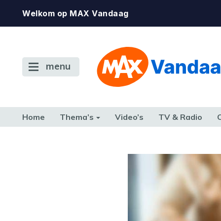
Welkom op MAX Vandaag
menu
Home
Thema’s
Video’s
TV & Radio
CONSUMENT
ETEN & DRINKEN
FAMILIE & RELATIE
GELD, W
TERUG NAAR TOEN