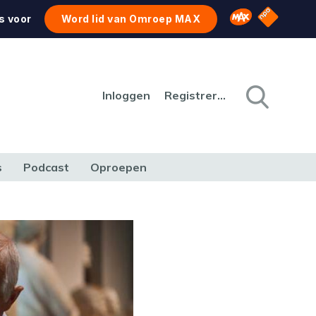
NPO Star
Omroep MAX
s voor
Word lid van Omroep MAX
Inloggen
Registreren
s
Podcast
Oproepen
CULTUUR
NATUUR & MILIEU
REIZEN & VERKEER