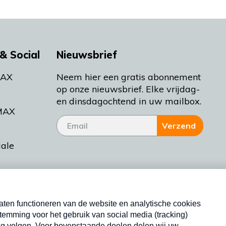
& Social
Nieuwsbrief
MAX
Neem hier een gratis abonnement
op onze nieuwsbrief. Elke vrijdag-
en dinsdagochtend in uw mailbox.
MAX
Verzend
iale
tieman
ctueel
Nieuwsbrief
d Bakt