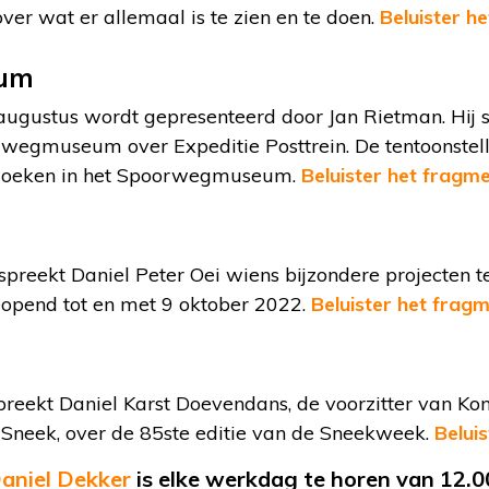
ver wat er allemaal is te zien en te doen.
Beluister h
um
augustus wordt gepresenteerd door Jan Rietman. Hij 
rwegmuseum over Expeditie Posttrein. De tentoonstelli
zoeken in het Spoorwegmuseum.
Beluister het fragm
reekt Daniel Peter Oei wiens bijzondere projecten te
geopend tot en met 9 oktober 2022.
Beluister het frag
reekt Daniel Karst Doevendans, de voorzitter van Kon
Sneek, over de 85ste editie van de Sneekweek.
Belui
aniel Dekker
is elke werkdag te horen van 12.0