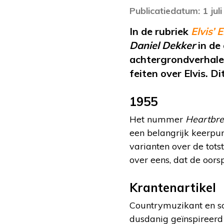
Publicatiedatum: 1 jul
In de rubriek
Elvis’ 
Daniel Dekker
in de
achtergrondverhale
feiten over Elvis. D
1955
Het nummer
Heartbre
een belangrijk keerpun
varianten over de tot
over eens, dat de oor
Krantenartikel
Countrymuzikant en so
dusdanig geïnspireerd 