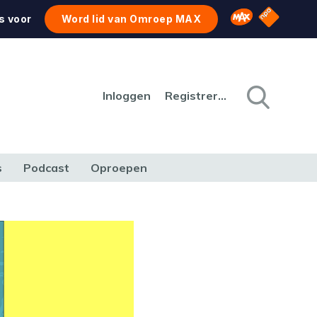
NPO Star
Omroep MAX
s voor
Word lid van Omroep MAX
Inloggen
Registreren
s
Podcast
Oproepen
CULTUUR
NATUUR & MILIEU
REIZEN & VERKEER