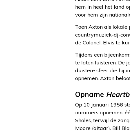
hem in heel het land o
voor hem zijn nationa
Toen Axton als lokale
countrymuziek-dj-conv
de Colonel, Elvis te k
Tijdens een bijeenkoms
te laten luisteren. De
duistere sfeer die hij
opnemen. Axton belooft
Opname
Heartb
Op 10 januari 1956 sta
nummers opnemen, éé
Sholes, terwijl de zan
Moore (gitaar), Bill B