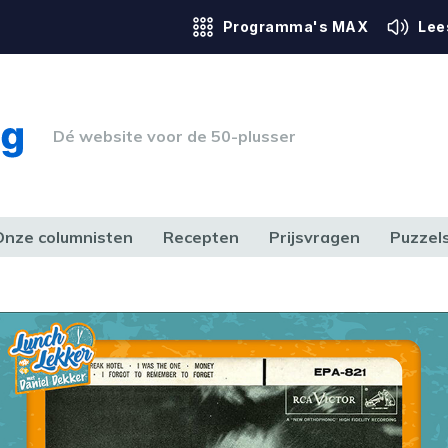
Programma's MAX
Lee
Dé website voor de 50-plusser
Onze columnisten
Recepten
Prijsvragen
Puzzel
ERK & RECHT
GEZONDHEID & SPORT
HUIS, TUIN & HOBBY
MEDIA & 