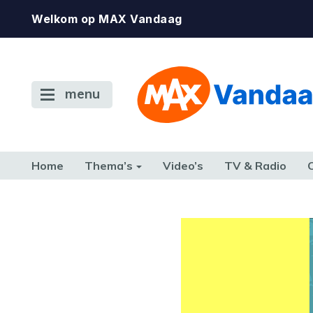
Welkom op MAX Vandaag
menu
Home
Thema’s
Video’s
TV & Radio
CONSUMENT
ETEN & DRINKEN
FAMILIE & RELATIE
GELD, W
TERUG NAAR TOEN