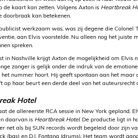
p de kaart kan zetten. Volgens Axton is
Heartbreak Ho
le doorbraak kan betekenen.
 publicist werkzaam was, was zij degene die Colonel T
entie, aan Elvis voorstelde. Nu alleen nog het juiste
unnen spreken.
t in Nashville krijgt Axton de mogelijkheid om Elvis
 jonge zanger is gelijk onder de indruk van de emotione
 in het nummer hoort. Hij geeft spontaan aan het maar 
 op haar beurt een derde deel van het auteursrecht a
reak Hotel
at de allereerste RCA sessie in New York gepland. El
n daarvan is
Heartbreak Hotel
. De productie ligt in
ger net als bij SUN records wordt begeleid door zijn v
lack (bas) en D.J. Fontana (drums). Het team wordt aa