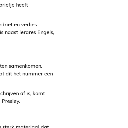
riefje heeft
driet en verlies
s naast lerares Engels,
arten samenkomen,
at dit het nummer een
hrijven af is, komt
 Presley.
n sterk materiaal dat