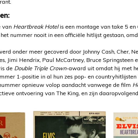
rant.
en:
e van
Heartbreak Hotel
is een montage van take 5 en 
het nummer nooit in een officiële hitlijst gestaan, omd
erd onder meer gecoverd door Johnny Cash, Cher, Ne
es, Jimi Hendrix, Paul McCartney, Bruce Springsteen e
vis de
Double Triple Crown
-award uit omdat hij met 
ummer 1-positie in al hun zes pop- en countryhitlijsten 
 nummer opnieuw volop aandacht vanwege de film
H
ctieve ontvoering van The King, en zijn daaropvolgend