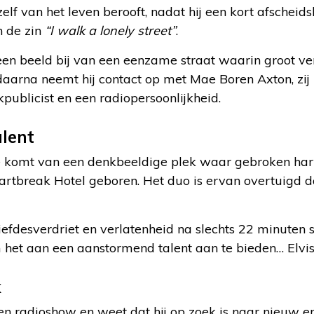
lf van het leven berooft, nadat hij een kort afscheidsb
n de zin
“I walk a lonely street”
.
en beeld bij van een eenzame straat waarin groot ver
arna neemt hij contact op met Mae Boren Axton, zij i
publicist en een radiopersoonlijkheid.
lent
ee komt van een denkbeeldige plek waar gebroken h
rtbreak Hotel geboren. Het duo is ervan overtuigd d
efdesverdriet en verlatenheid na slechts 22 minuten sc
 het aan een aanstormend talent aan te bieden… Elvis
k
en radioshow en weet dat hij op zoek is naar nieuw e