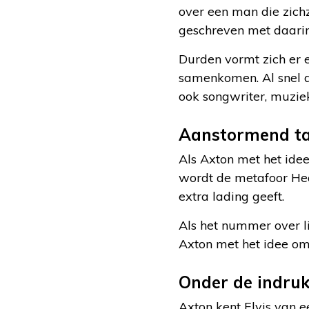
over een man die zichze
geschreven met daari
Durden vormt zich er e
samenkomen. Al snel da
ook songwriter, muziek
Aanstormend ta
Als Axton met het id
wordt de metafoor Hea
extra lading geeft.
Als het nummer over li
Axton met het idee om
Onder de indru
Axton kent Elvis van e