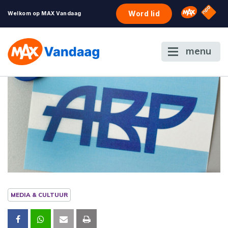
NPO S
Omroep 
Word lid
Welkom op MAX Vandaag
menu
MEDIA & CULTUUR