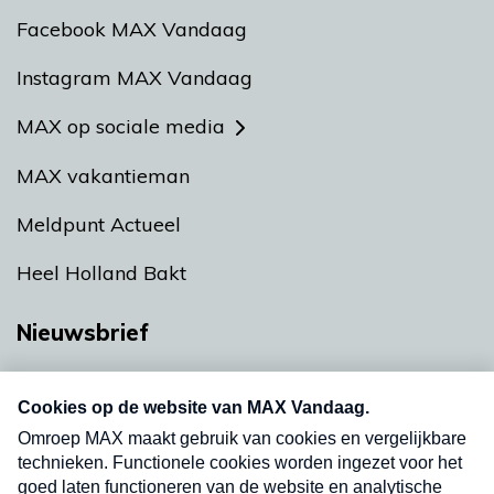
Facebook MAX Vandaag
Instagram MAX Vandaag
MAX op sociale media
MAX vakantieman
Meldpunt Actueel
Heel Holland Bakt
Nieuwsbrief
Neem hier een gratis abonnement op onze
nieuwsbrief. Elke vrijdag- en dinsdagochtend in
uw mailbox.
Verzend