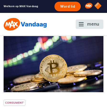
NPO S
Omroep 
Word lid
Welkom op MAX Vandaag
menu
CONSUMENT