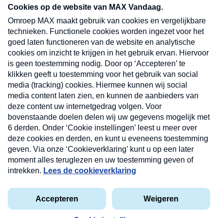
nieuwsbrief. Elke vrijdag- en dinsdagochtend in
uw mailbox.
Verzend
Nieuwsbrief
Neem hier een gratis abonnement op onze
nieuwsbrief. Elke vrijdag- en dinsdagochtend in uw
mailbox.
Contact
Algemene voorwaarden
Privacyverklaring
Cookieverklaring
Kwetsbaarheid melden
privacyverklaring
Copyright © 2026 MAX Vandaag -
Omroep MAX