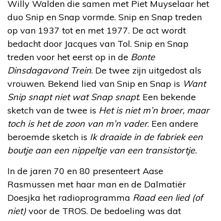
Willy Walden die samen met Piet Muyselaar het
duo Snip en Snap vormde. Snip en Snap treden
op van 1937 tot en met 1977. De act wordt
bedacht door Jacques van Tol. Snip en Snap
treden voor het eerst op in de
Bonte
Dinsdagavond Trein
. De twee zijn uitgedost als
vrouwen. Bekend lied van Snip en Snap is
Want
Snip snapt niet wat Snap snapt
. Een bekende
sketch van de twee is
Het is niet m’n broer, maar
toch is het de zoon van m’n vader
. Een andere
beroemde sketch is
Ik draaide in de fabriek een
boutje aan een nippeltje van een transistortje.
In de jaren 70 en 80 presenteert Aase
Rasmussen met haar man en de Dalmatiër
Doesjka het radioprogramma
Raad een lied (of
niet)
voor de TROS. De bedoeling was dat