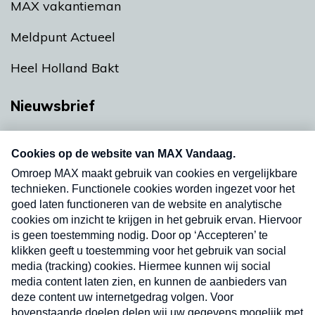
MAX vakantieman
Meldpunt Actueel
Heel Holland Bakt
Nieuwsbrief
Neem hier een gratis abonnement op onze
nieuwsbrief. Elke vrijdag- en dinsdagochtend in
uw mailbox.
Verzend