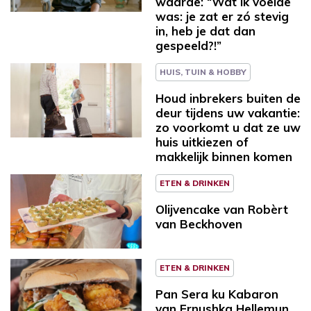
waarde: “Wat ik voelde
was: je zat er zó stevig
in, heb je dat dan
gespeeld?!”
HUIS, TUIN & HOBBY
Houd inbrekers buiten de
deur tijdens uw vakantie:
zo voorkomt u dat ze uw
huis uitkiezen of
makkelijk binnen komen
ETEN & DRINKEN
Olijvencake van Robèrt
van Beckhoven
ETEN & DRINKEN
Pan Sera ku Kabaron
van Ernushka Hellemun