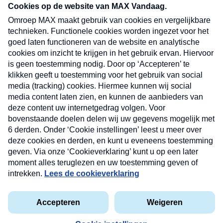
nieuwsbrief. Elke vrijdag- en dinsdagochtend in
uw mailbox.
Verzend
Nieuwsbrief
Neem hier een gratis abonnement op onze
nieuwsbrief. Elke vrijdag- en dinsdagochtend in uw
mailbox.
Contact
Algemene voorwaarden
Privacyverklaring
Cookieverklaring
Kwetsbaarheid melden
privacyverklaring
Copyright © 2026 MAX Vandaag -
Omroep MAX