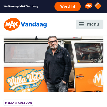
NPO S
Omroep 
Word lid
Welkom op MAX Vandaag
menu
MEDIA & CULTUUR