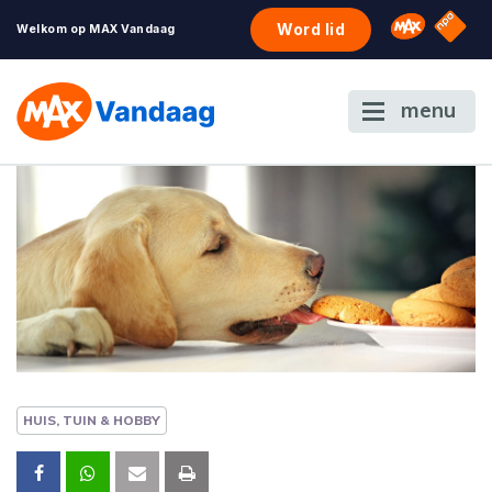
NPO S
Omroep 
Word lid
Welkom op MAX Vandaag
menu
HUIS, TUIN & HOBBY