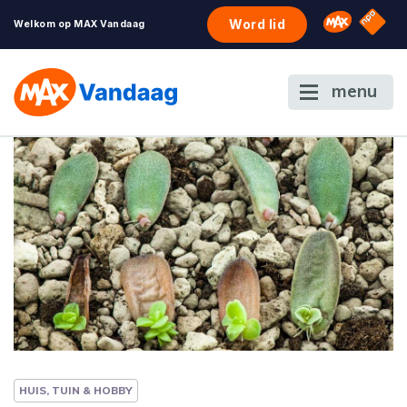
NPO S
Omroep 
Word lid
Welkom op MAX Vandaag
menu
HUIS, TUIN & HOBBY