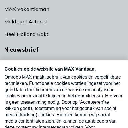
MAX vakantieman
Meldpunt Actueel
Heel Holland Bakt
Nieuwsbrief
Neem hier een gratis abonnement op onze
nieuwsbrief. Elke vrijdag- en dinsdagochtend in
uw mailbox.
Verzend