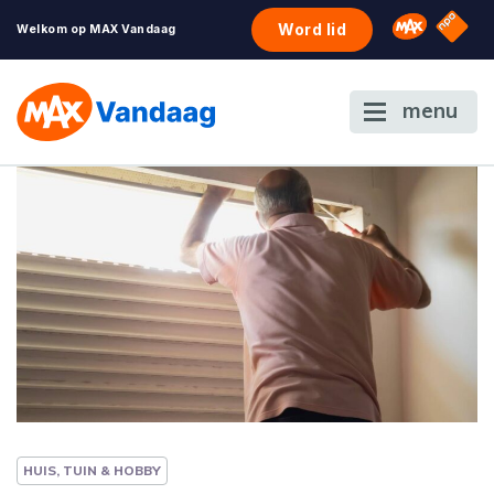
NPO S
Omroep 
Word lid
Welkom op MAX Vandaag
menu
HUIS, TUIN & HOBBY