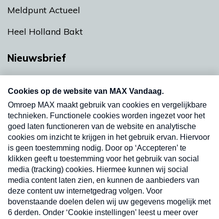
Meldpunt Actueel
Heel Holland Bakt
Nieuwsbrief
Neem hier een gratis abonnement op onze
nieuwsbrief. Elke vrijdag- en dinsdagochtend in
uw mailbox.
Verzend