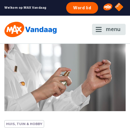
NPO S
Omroep 
Word lid
Welkom op MAX Vandaag
menu
HUIS, TUIN & HOBBY