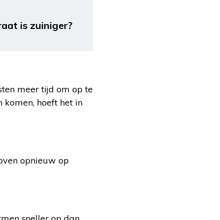
aat is zuiniger?
sten meer tijd om op te
komen, hoeft het in
 oven opnieuw op
rmen sneller op dan