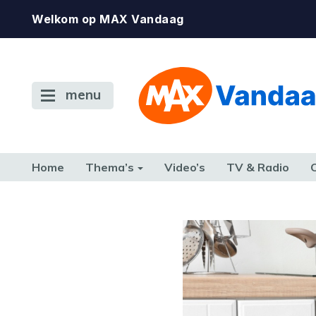
Welkom op MAX Vandaag
menu
Home
Thema’s
Video’s
TV & Radio
CONSUMENT
ETEN & DRINKEN
FAMILIE & RELATIE
GELD, W
TERUG NAAR TOEN