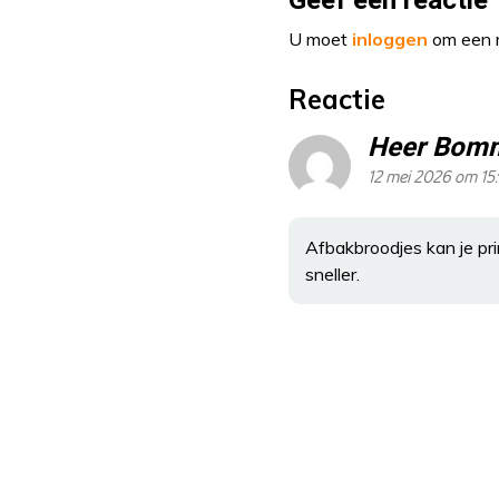
Geef een reactie
U moet
inloggen
om een r
Reactie
Heer Bom
12 mei 2026 om 15
Afbakbroodjes kan je pri
sneller.