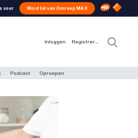
NPO Star
Omroep MAX
s voor
Word lid van Omroep MAX
Inloggen
Registreren
s
Podcast
Oproepen
CULTUUR
NATUUR & MILIEU
REIZEN & VERKEER