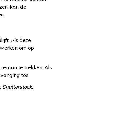
zen, kan de
n.
jft. Als deze
t werken om op
 eraan te trekken. Als
rvanging toe.
: Shutterstock)