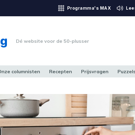
Programma's MAX
Lee
Dé website voor de 50-plusser
Onze columnisten
Recepten
Prijsvragen
Puzzel
ERK & RECHT
GEZONDHEID & SPORT
HUIS, TUIN & HOBBY
MEDIA & 