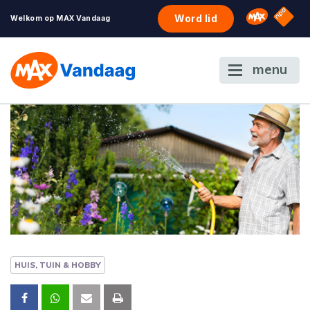
NPO S
Omroep 
Word lid
Welkom op MAX Vandaag
menu
HUIS, TUIN & HOBBY